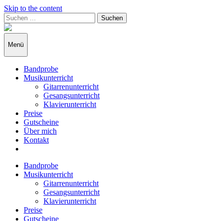
Skip to the content
Suchen
nach:
Lys-
Jane's
School
Menü
of
Art
Bandprobe
Musikunterricht
Gitarrenunterricht
Gesangsunterricht
Klavierunterricht
Preise
Gutscheine
Über mich
Kontakt
Zeige
das
Bandprobe
Suchformular
Musikunterricht
an
Gitarrenunterricht
Gesangsunterricht
Klavierunterricht
Preise
Gutscheine